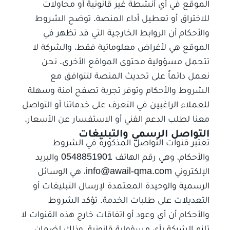
الموقع في أي أنشطة غير قانونية أو محاولات
للاختراق أو تعطيل أداء المنصة. توضح الشروط
والأحكام أن الروابط الخارجية التي قد تظهر في
الموقع هي لأغراض معلوماتية فقط، والشركة لا
تتحمل مسؤولية محتوى المواقع الأخرى. نحن
نعمل دائماً على تحديث المنصة لتتوافق مع
الشروط والأحكام وتوفر تجربة تصفح آمنة وسهلة
للعملاء الراغبين في التعرف على خدماتنا أو التواصل
معنا لطلب الدعم الفني أو الاستفسار عن الأسعار.
التواصل الرسمي والتبليغات
تعتبر قنوات التواصل المذكورة في الشروط
والأحكام، وهي رقم الهاتف 0548851901 والبريد
الإلكتروني info@awail-qma.com، هي الوسائل
الرسمية والوحيدة المعتمدة لإرسال التبليغات أو
التعديلات على طلبات الخدمة. تؤكد الشروط
والأحكام أن أي وعود أو اتفاقات خارج هذه القنوات لا
تلزم الشركة بأي مسؤولية قانونية، وذلك لضمان